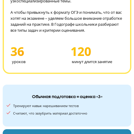
количества вещества, плотности и выхода продукта.
Важно!
В курс входит только та теория по химии, которая
нужна для ОГЭ, мы не углубляемся в
узкоспециализированные темы.
А чтобы привыкнуть к формату ОГЭ и понимать, что от ва
хотят на экзамене – уделяем большое внимание отработк
заданий на практике. В Годографе школьники разбирают
все типы задач и критерии оценивания.
36
120
уроков
минут длится занятие