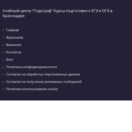
Таманская
Карасунский округ, ул. Таманская, д. 180
+7 (861) 944-07-72
Email: krasnodar_k@godege.ru
Бабушкина
Режим работы: с 10:00 до 20:00
ул. Бабушкина 220, 1 этаж
+7 (918) 676-97-77