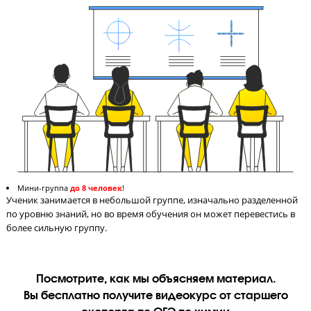
СМС-отчетность родителям после урока
После каждого урока родитель получает СМС с оценками реб
за работу на уроке, тестирование и домашнее задание.