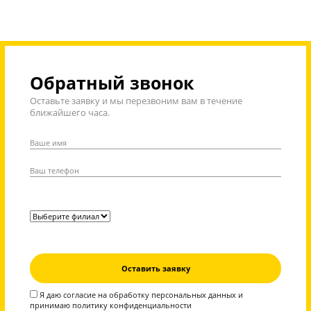
некоторых категор
Форматы групповых занятий
учеников, скидки п
обучении на двух
предметах и более 
действительны в лет
период
850 рублей / 60 м
1 занятие
длительностью 1
1 раз в неделю по 120 минут
минут -
1700 рублей
850 рублей / 60 м
1 занятие
длительностью 
2 раза в неделю по 90 минут
минут -
1275 рублей