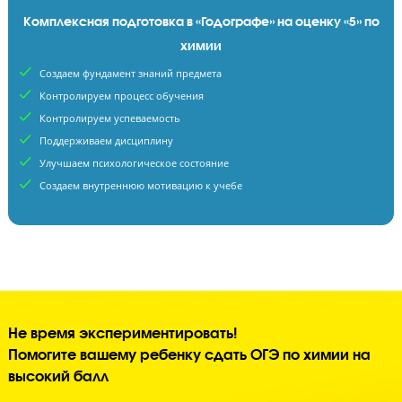
Обычная подготовка = оценка «3»
Тренируют навык нарешиванием тестов
Считают, что зазубрить материал достаточно
Комплексная подготовка в «Годографе» на оценку «5»
химии
Создаем фундамент знаний предмета
Контролируем процесс обучения
Контролируем успеваемость
Поддерживаем дисциплину
Улучшаем психологическое состояние
Создаем внутреннюю мотивацию к учебе