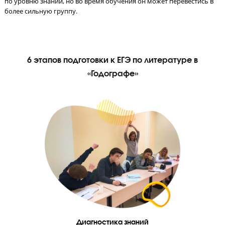
СМС-отчетность родителям после урока
После каждого урока родитель получает СМС с оценками реб
за работу на уроке, тестирование и домашнее задание.