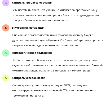
Глубокое понимание предмета
Только при полном понимании предмета ученик сможет решать
часть ЕГЭ и его не собьет с толку изменение формулировок зад
Дисциплина
У ученика выработается привычка много работать над экзамено
него будет четкое расписание занятий и дедлайны выполнения
домашней работы.
Контроль процесса обучения
Если наставник видит, что ученик не успевает по программе или
него маленький ежемесячный прирост баллов, то индивидуаль
процесс обучения вовремя корректируется.
Внутренняя мотивация
С помощью педагога-наставника и атмосферы ученику будет в
удовольствие сам процесс обучения. Он будет разбираться в пр