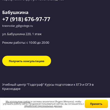
Я согласен получать
рекламные и информационные сообщения
Таманская
Карасунский округ, ул. Таманская, д. 180
+7 (861) 944-07-72
Email: krasnodar_k@godege.ru
Бабушкина
Режим работы: с 10:00 до 20:00
ул. Бабушкина 220, 1 этаж
+7 (918) 676-97-77
Эта дисциплина не входит в список предметов, по которым обязательн
проводится госэкзамен. Ее выбирают примерно 5 – 6% учеников, котор
планируют стать журналистами, филологами, кинематографистами.