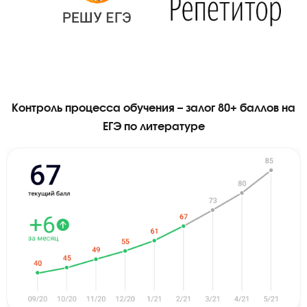
Видео-уроками от Годографа
пользуются крупнейшие сайты
подготовки: