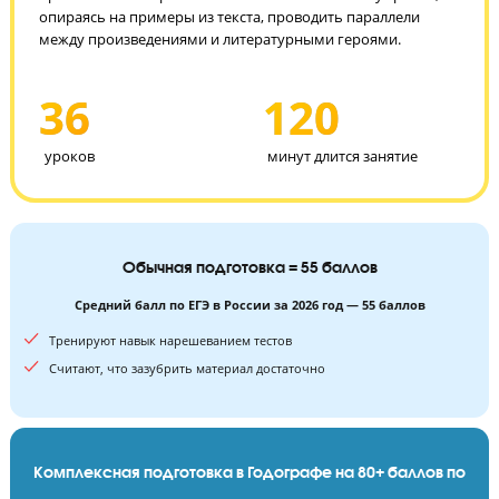
знания позволят справиться с тестовой частью ЕГЭ по
литературе, а также помогут грамотно и
аргументированно написать сочинения по произведения
Для написания сочинений ученики научатся отвечать на
проблемный вопрос и обосновывать свою точку зрения,
опираясь на примеры из текста, проводить параллели
между произведениями и литературными героями.
36
120
уроков
минут длится занятие
Обычная подготовка = 55 баллов
Средний балл по ЕГЭ в России за 2026 год — 55 баллов
Тренируют навык нарешеванием тестов