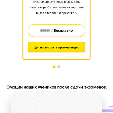
Стоимость занятий на курсах ЕГЭ “Годограф
Стоимость при
бронировании* мес
до 31 августа 2026
года.Льготные цены 
некоторых категор
Форматы групповых занятий
учеников, скидки п
обучении на двух
предметах и более 
действительны в лет
период
850 рублей / 60 м
1 занятие