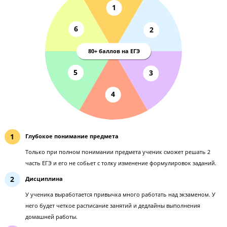
Только комплексная подготовка поможет сдать
по литературе на 80+
Комплексный подход Годографа
1
6
2
80+ баллов на ЕГЭ
5
3
4