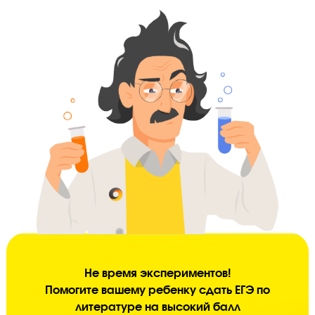
и гореть желанием сдать экзамен как можно лучше.
Психологическая поддержка
Чтобы не потерять баллы из-за нервов на экзамене, ученику на
научиться нейтрализовать стресс и справляться с волнением. В
команде с помощью психологов это сделать намного проще.
Контроль успеваемости
Ученик должен усвоить каждую тему на 100%, поэтому мы
контролируем усвоение тем и заданий ЕГЭ, и корректируем тем
прохождения материала.