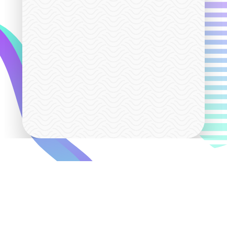
длительностью 1
1 раз в неделю по 120 минут
минут -
1700 рублей
850 рублей / 60 м
1 занятие
длительностью 
2 раза в неделю по 90 минут
минут -
1275 рублей
1700 рублей / 6
Индивидуальные занятия
минут
Стоимость абонемента рассчитывается исходя их кол
месяц